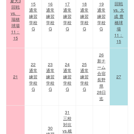
夏大3
回戦
15
16
17
18
19
回戦
通常
通常
通常
通常
通常
vs. 大
vs.
練習
練習
練習
練習
練習
成 豊
瑞穂
学校
学校
学校
学校
学校
橋球
球場
G
G
G
G
G
場
11：
11：
15
15
26
新チ
22
23
24
25
ーム
通常
通常
通常
通常
合宿
21
練習
練習
練習
練習
27
長野
学校
学校
学校
学校
県
G
G
G
G
28日
迄
31
三校
対抗
30
vs.岐