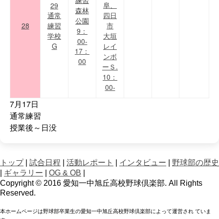
練習
阜、
29
森林
通常
四日
公園
28
練習
市
9：
学校
大垣
00-
G
レイ
17：
ンボ
00
ーＳ.
10：
00-
7月17日
通常練習
授業後～日没
トップ
|
試合日程
|
活動レポート
|
インタビュー
|
野球部の歴史
|
ギャラリー
|
OG & OB
|
Copyright © 2016 愛知一中旭丘高校野球倶楽部. All Rights
Reserved.
本ホームページは野球部卒業生の愛知一中旭丘高校野球倶楽部によって運営され ていま