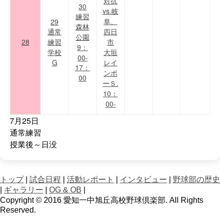
対抗
30
vs.岐
練習
阜、
29
森林
通常
四日
公園
28
練習
市
9：
学校
大垣
00-
G
レイ
17：
ンボ
00
ーＳ.
10：
00-
7月25日
通常練習
授業後～日没
トップ
|
試合日程
|
活動レポート
|
インタビュー
|
野球部の歴史
|
ギャラリー
|
OG & OB
|
Copyright © 2016 愛知一中旭丘高校野球倶楽部. All Rights
Reserved.