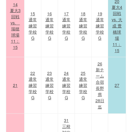
20
14
夏大4
夏大3
回戦
15
16
17
18
19
回戦
通常
通常
通常
通常
通常
vs. 大
vs.
練習
練習
練習
練習
練習
成 豊
瑞穂
学校
学校
学校
学校
学校
橋球
球場
G
G
G
G
G
場
11：
11：
15
15
26
新チ
22
23
24
25
ーム
通常
通常
通常
通常
合宿
21
練習
練習
練習
練習
27
長野
学校
学校
学校
学校
県
G
G
G
G
28日
迄
31
三校