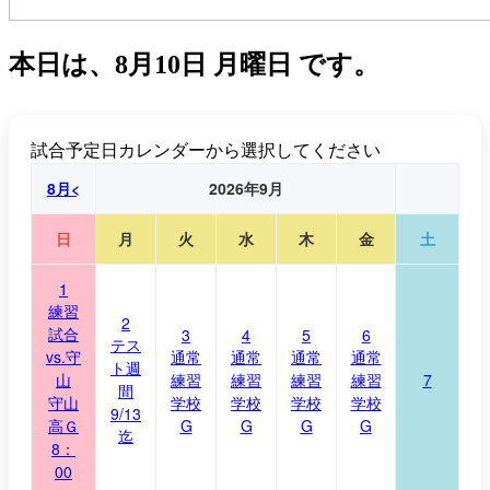
本日は、
8月10日 月曜日
です。
試合予定日カレンダーから選択してください
8月<
2026年9月
日
月
火
水
木
金
土
1
練習
2
試合
3
4
5
6
テス
vs.守
通常
通常
通常
通常
ト週
山
練習
練習
練習
練習
7
間
守山
学校
学校
学校
学校
9/13
高Ｇ
G
G
G
G
迄
8：
00