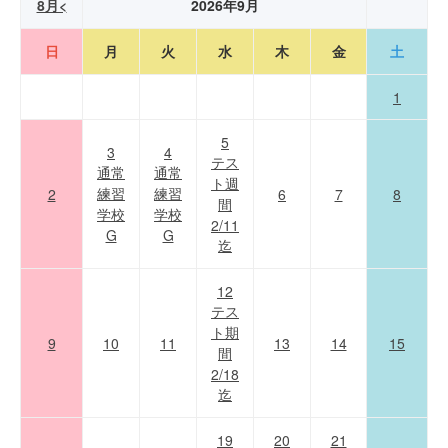
8月<
2026年9月
日
月
火
水
木
金
土
1
5
3
4
テス
通常
通常
ト週
練習
練習
2
6
7
8
間
学校
学校
2/11
G
G
迄
12
テス
ト期
9
10
11
13
14
15
間
2/18
迄
19
20
21