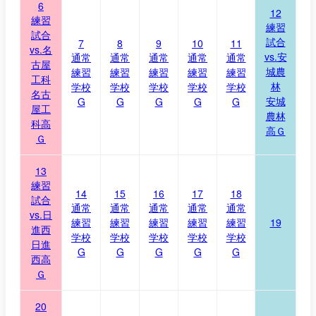
6
12
練習
練習
試合
試合
7
8
9
10
11
vs.名
vs.安
通常
通常
通常
通常
通常
古屋
城農
練習
練習
練習
練習
練習
工科
林
学校
学校
学校
学校
学校
名古
安城
G
G
G
G
G
屋工
農林
科高
高Ｇ
Ｇ
13
練習
14
15
16
17
18
試合
通常
通常
通常
通常
通常
vs.日
練習
練習
練習
練習
練習
19
進西
学校
学校
学校
学校
学校
日進
G
G
G
G
G
西高
Ｇ
20