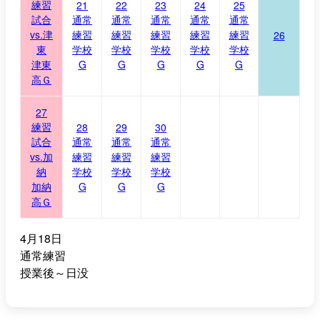
練習
21
22
23
24
25
試合
通常
通常
通常
通常
通常
vs.津
練習
練習
練習
練習
練習
26
東
学校
学校
学校
学校
学校
津東
G
G
G
G
G
高Ｇ
27
練習
28
29
30
試合
通常
通常
通常
vs.加
練習
練習
練習
納
学校
学校
学校
加納
G
G
G
高Ｇ
4月18日
通常練習
授業後～日没