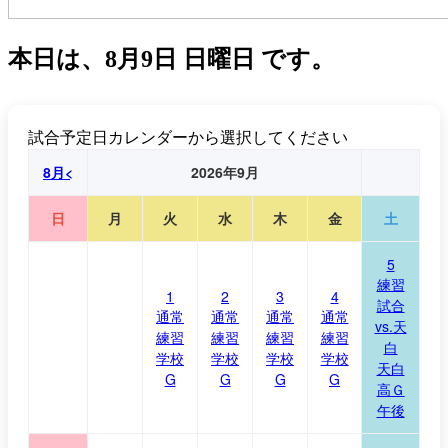
本日は、
8月9日 日曜日
です。
試合予定日カレンダーから選択してください
8月<
2026年9月
日
月
火
水
木
金
土
5
練習
1
2
3
4
試合
通常
通常
通常
通常
vs.天
練習
練習
練習
練習
白
学校
学校
学校
学校
天白
G
G
G
G
高Ｇ
午後