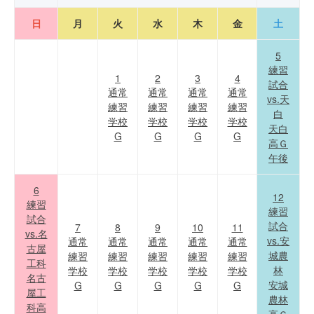
日
月
火
水
木
金
土
5
練習
1
2
3
4
試合
通常
通常
通常
通常
vs.天
練習
練習
練習
練習
白
学校
学校
学校
学校
天白
G
G
G
G
高Ｇ
午後
6
12
練習
練習
試合
試合
7
8
9
10
11
vs.名
vs.安
通常
通常
通常
通常
通常
古屋
城農
練習
練習
練習
練習
練習
工科
林
学校
学校
学校
学校
学校
名古
安城
G
G
G
G
G
屋工
農林
科高