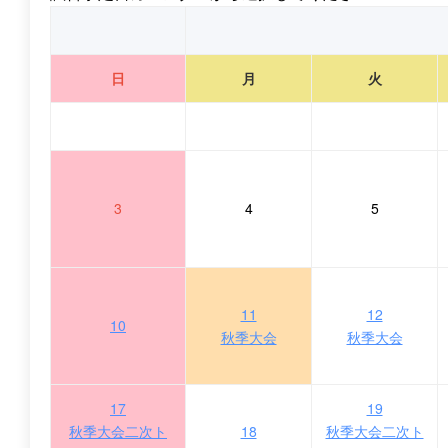
日
月
火
3
4
5
11
12
10
秋季大会
秋季大会
17
19
秋季大会二次ト
18
秋季大会二次ト