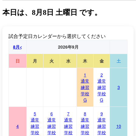
本日は、
8月8日 土曜日
です。
試合予定日カレンダーから選択してください
8月<
2026年9月
日
月
火
水
木
金
土
1
2
通常
通常
練習
練習
3
学校
学校
G
G
5
6
7
8
9
通常
通常
通常
通常
通常
4
練習
練習
練習
練習
練習
10
学校
学校
学校
学校
学校