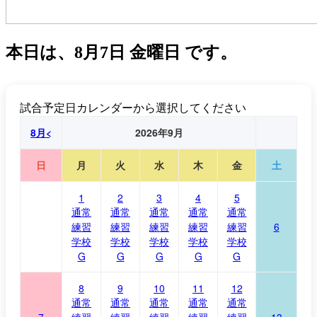
本日は、
8月7日 金曜日
です。
試合予定日カレンダーから選択してください
8月<
2026年9月
日
月
火
水
木
金
土
1
2
3
4
5
通常
通常
通常
通常
通常
練習
練習
練習
練習
練習
6
学校
学校
学校
学校
学校
G
G
G
G
G
8
9
10
11
12
通常
通常
通常
通常
通常
7
練習
練習
練習
練習
練習
13