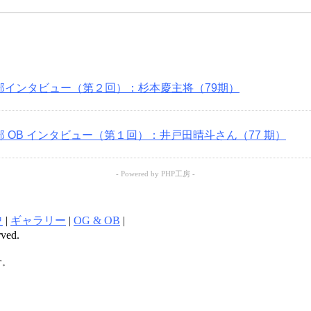
部インタビュー（第２回）：杉本慶主将（79期）
 OB インタビュー（第１回）：井戸田晴斗さん（77 期）
- Powered by PHP工房 -
史
|
ギャラリー
|
OG & OB
|
ved.
す。