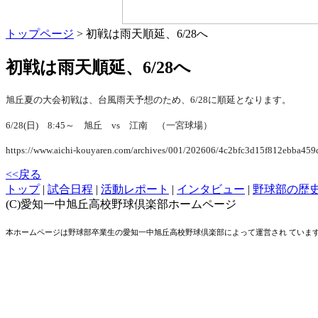
トップページ
> 初戦は雨天順延、6/28へ
初戦は雨天順延、6/28へ
旭丘夏の大会初戦は、台風雨天予想のため、6/28に順延となります。
6/28(日) 8:45～ 旭丘 vs 江南 （一宮球場）
https://www.aichi-kouyaren.com/archives/001/202606/4c2bfc3d15f812ebba45
<<戻る
トップ
|
試合日程
|
活動レポート
|
インタビュー
|
野球部の歴
(C)愛知一中旭丘高校野球倶楽部ホームページ
本ホームページは野球部卒業生の愛知一中旭丘高校野球倶楽部によって運営され ていま