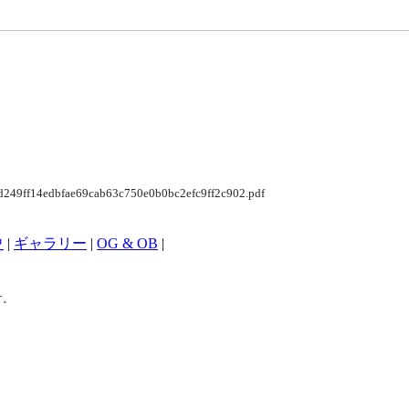
9d249ff14edbfae69cab63c750e0b0bc2efc9ff2c902.pdf
史
|
ギャラリー
|
OG & OB
|
す。