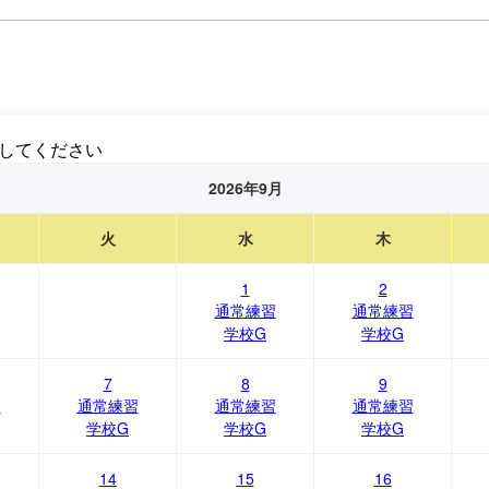
してください
2026年9月
火
水
木
1
2
通常練習
通常練習
学校G
学校G
7
8
9
習
通常練習
通常練習
通常練習
学校G
学校G
学校G
14
15
16