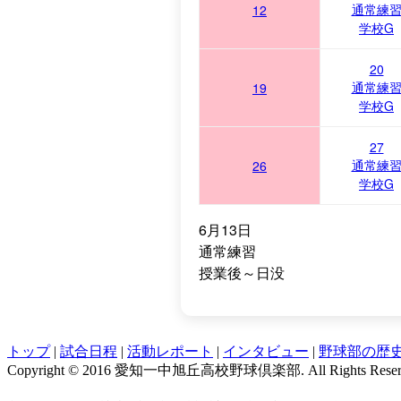
通常練
12
学校G
20
通常練
19
学校G
27
通常練
26
学校G
6月13日
通常練習
授業後～日没
トップ
|
試合日程
|
活動レポート
|
インタビュー
|
野球部の歴
Copyright © 2016 愛知一中旭丘高校野球倶楽部. All Rights Reser