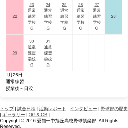
23
24
25
26
27
通常
通常
通常
通常
通常
22
練習
練習
練習
練習
練習
28
学校
学校
学校
学校
学校
G
G
G
G
G
30
31
通常
通常
29
練習
練習
学校
学校
G
G
1月26日
通常練習
授業後～日没
トップ
|
試合日程
|
活動レポート
|
インタビュー
|
野球部の歴史
|
ギャラリー
|
OG & OB
|
Copyright © 2016 愛知一中旭丘高校野球倶楽部. All Rights
Reserved.