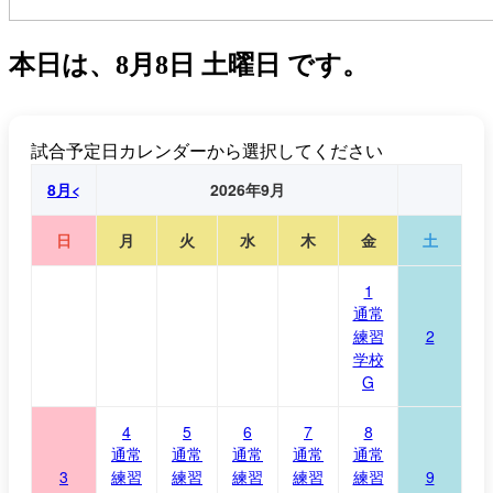
本日は、
8月8日 土曜日
です。
試合予定日カレンダーから選択してください
8月<
2026年9月
日
月
火
水
木
金
土
1
通常
練習
2
学校
G
4
5
6
7
8
通常
通常
通常
通常
通常
3
練習
練習
練習
練習
練習
9