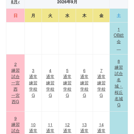
8月<
2026年9月
日
月
火
水
木
金
土
1
OB総
会
8
2
練習
練習
3
4
5
6
7
試合
試合
通常
通常
通常
通常
通常
名
一宮
練習
練習
練習
練習
練習
城・
西
学校
学校
学校
学校
学校
桜丘
一宮
G
G
G
G
G
名城
西G
G
9
練習
10
11
12
13
14
試合
通常
通常
通常
通常
通常